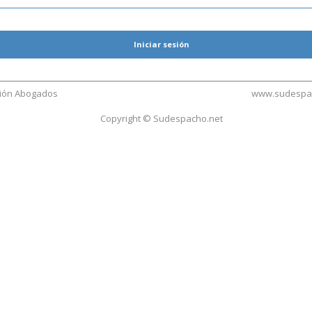
Iniciar sesión
ión Abogados
www.sudespa
Copyright © Sudespacho.net